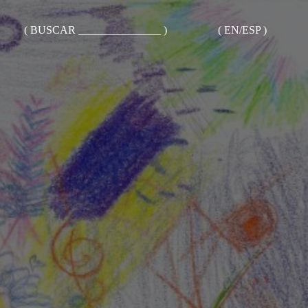
( BUSCAR _______________ )
( EN/ESP )