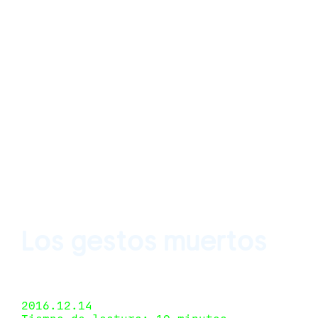
Los gestos muertos
SQUASH, Mexico City, México 25 de noviembre de
2016 - 27 de noviembre de 2016
2016.12.14