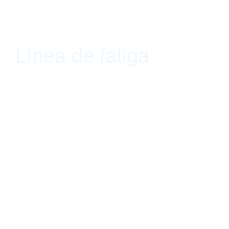
Línea de fatiga
Sismo, Mexico City, México 24 de mayo de 2017 - 24 de junio d