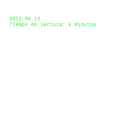
Valenzuela Klenner Galería, Bogotá, Colombia 14
de mayo de 2015 - 13 de junio de 2015
2015.06.12
Tiempo de lectura: 6 minutos