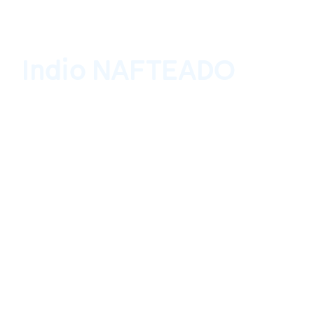
Indio NAFTEADO
Yope Projects, Oaxaca, México 6 de abril 
2019