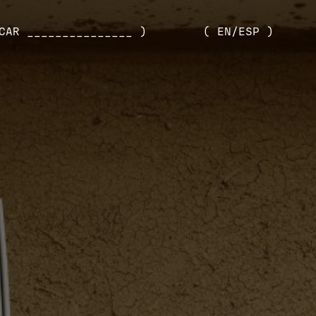
CAR _______________ )
( EN/ESP )