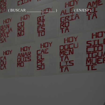
( BUSCAR _______________ )
( EN/ESP )