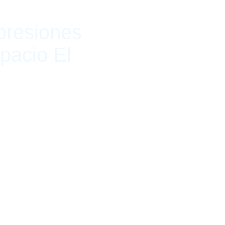
presiones
pacio El
7 de mayo de 2020