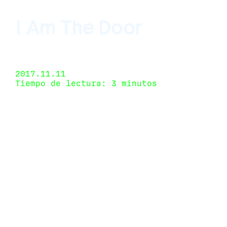
I Am The Door
Gavlak, Los Angeles, Californa, USA 9 de
septiembre de 2017 - 4 de noviembre de 2017
2017.11.11
Tiempo de lectura: 3 minutos