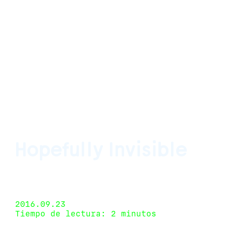
Hopefully Invisible
Proyectos Impala, Ciudad Juárez, Chihuahua,
México 7 de agosto de 2016 - 30 de septiembre
de 2016
2016.09.23
Tiempo de lectura: 2 minutos