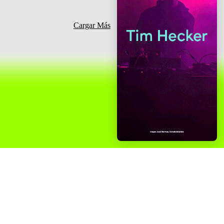
Cargar Más
o )
( Proyectos )