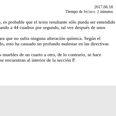
2017.06.18
( BUSCAR _______________ )
( EN/ESP )
Tiempo de lectura: 2 minutos
 es probable que el texto resultante sólo pueda ser entendido
rando a 44 cuadros por segundo, tal vez después de unos
para que no sufra ninguna alteración química. Según el
rlo, esto ha causado un profundo malestar en las directivas
 muebles de un cuarto a otro, de lo contrario, se hace
e encuentran al interior de la sección P.