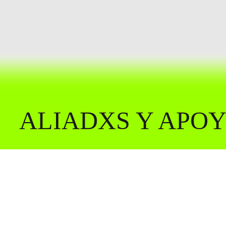
ALIADXS Y APO
( Acerca )