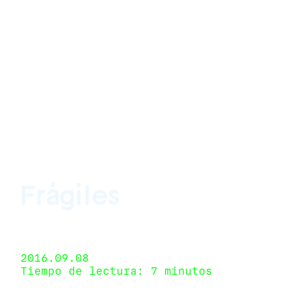
Frágiles
TEOR/éTica, San José, Costa Rica 20 de julio de
2016 - 1 de octubre de 2016
2016.09.08
Tiempo de lectura: 7 minutos