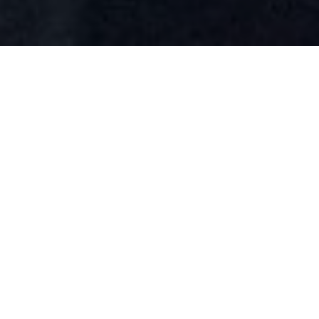
Nohacernada.org no busca tener un espacio
físico establecido, sino ocupar espacios
que respondan a las necesidades de cada
colaboración y transformar temporalmente
las funciones de cada lugar. Se invitó a
Kashé y Shirotta a intervenir el metro
con una colección de vestuarios creados
ex profeso
, tomando en cuenta ideas como la
movilidad en el transporte público local,
el espacio compartido entre cuerpos