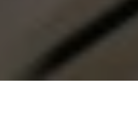
Reflexiones Sobre la Óptica Crítica Blacktino
El año 2019 marca un hito en la historia
LGBTQ. Los museos e instituciones