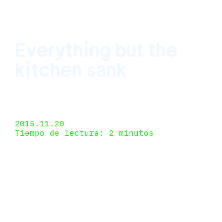
Everything but the
kitchen sank
San Francisco Art Institute, San Francisco,
California, USA 20 de junio de 2015 - 12 de
diciembre de 2015
2015.11.20
Tiempo de lectura: 2 minutos