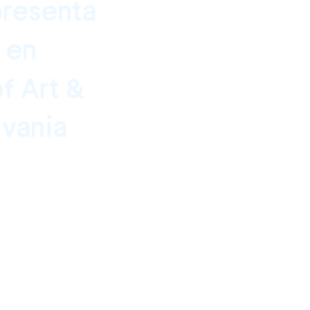
presenta
" en
f Art &
lvania
caster, Pensilvania,
o de 2020