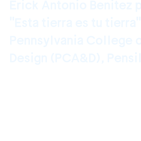
Erick Antonio Benitez 
"Esta tierra es tu tierra
Pennsylvania College o
Design (PCA&D), Pensi
Pennsylvania College of Art & Design, Lan
EEUU 25 de noviembre de 2019 - 12 de ener