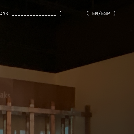
CAR _______________ )
( EN/ESP )