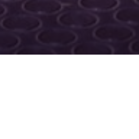
Noche natal
está compuesta por una serie de
dibujos que enlazan distintos temas
desprendidos de la oscuridad, entendida
como una materia ficcional y pictórica
inmiscuida en las capas de la experiencia
humana. La dejé inconclusa desde que era