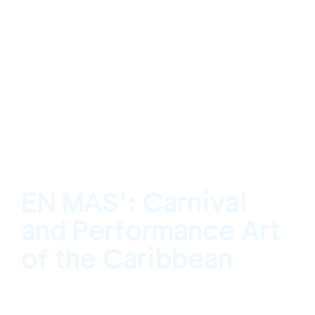
EN MAS': Carnival
and Performance Art
of the Caribbean
National Gallery of the Cayman Islands, Grand
Cayman, Cayman Islands 15 de enero de 2016 - 26