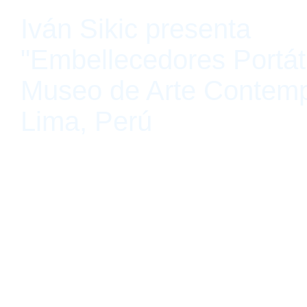
Iván Sikic presenta
"Embellecedores Portáti
Museo de Arte Contem
Lima, Perú
Museo de Arte Contemporáneo de Lima, Lima, Perú 28 de septie