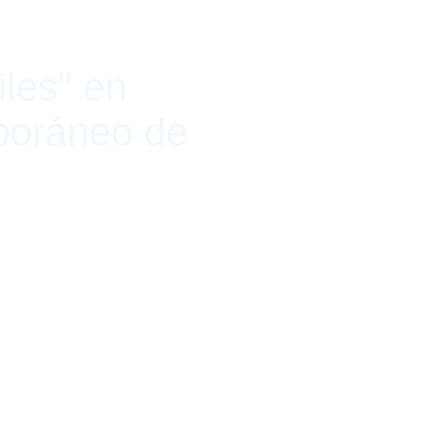
les" en
poráneo de
mbre de 2019