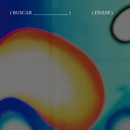
( BUSCAR _______________ )
( EN/ESP )