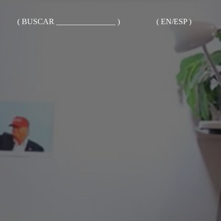
( BUSCAR _______________ )
( EN/ESP )