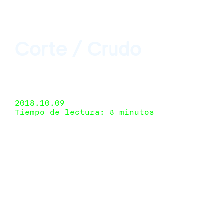
Corte / Crudo
Aramauca, San Cristóbal de Las Casas, Chiapas,
México 22 de septiembre de 2018 - 20 de octubre
de 2018
2018.10.09
Tiempo de lectura: 8 minutos