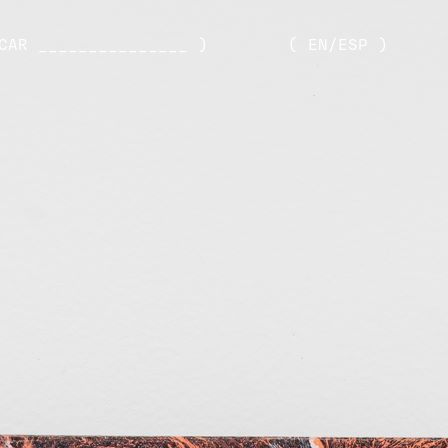
CAR _______________ )
( EN/ESP )