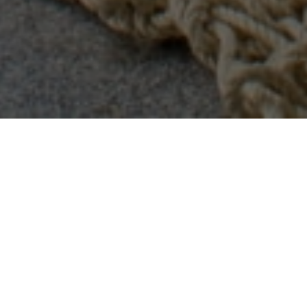
CÍBER ERA
es una ficción compuesta por
Extinción
Génesis
tres escenarios:
,
y
Tecnotrópico
, que se desarrolla durante las
últimas décadas del siglo XXI y marca el
final del periodo Antropoceno. Esta
trilogía narra una extinción masiva de