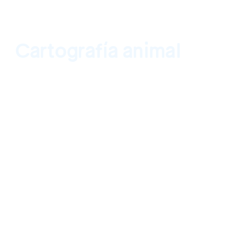
Cartografía animal
Revolver Galería, Lima, Perú 4 de noviemb
diciembre de 2017