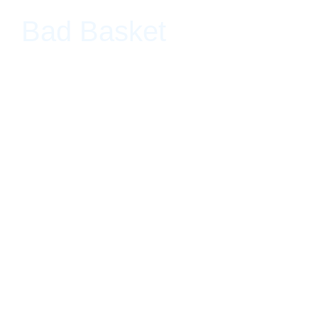
Bad Basket
Lodos, Mexico City, México 7 de febrero de 2017 - 8 de abril de 