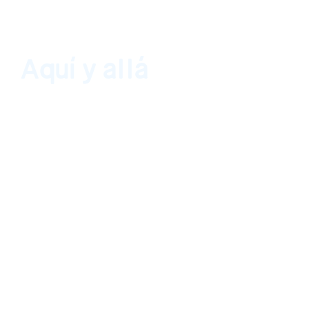
Aquí y allá
Casa Quién, Santo Domingo, República Domi
2018 - 27 de julio de 2018