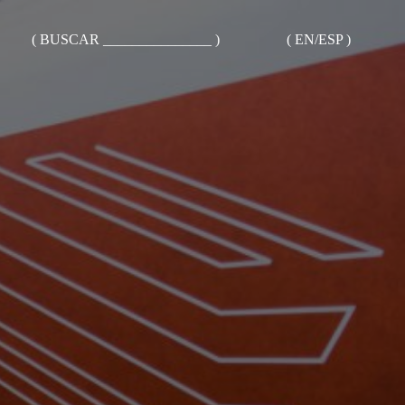
( BUSCAR _______________ )
( EN/ESP )