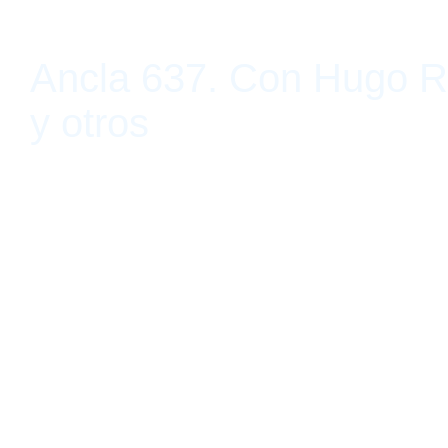
Ancla 637. Con Hugo Ri
y otros
Museo de la Solidaridad Salvador Allende, Santiago, Chile 30 de 
2019