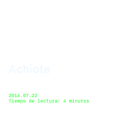
Achiote
Organized by kurimanzutto, Mexico City, Mexico
1 de junio de 2016 - 31 de agosto de 2016
2016.07.22
Tiempo de lectura: 4 minutos