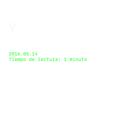
Ɐ
WARM São Paulo, São Paulo, Brazil 8 de abril de
2016 - 28 de mayo de 2016
2016.05.14
Tiempo de lectura: 1 minuto