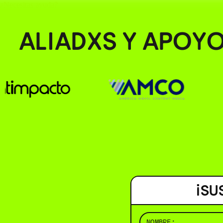
¿Necesitas ayuda?
ALIADXS Y APOY
¡SU