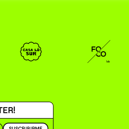
CAR _______________ )
( EN/ESP )
TER!
SUSCRIBIRME