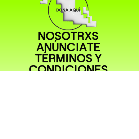
NOSOTRXS
ANÚNCIATE
TÉRMINOS Y
CONDICIONES
SAN JERÓNIMO 36, CENTRO, CUAUHTÉMOC, 06080 CIUDAD DE MÉXICO