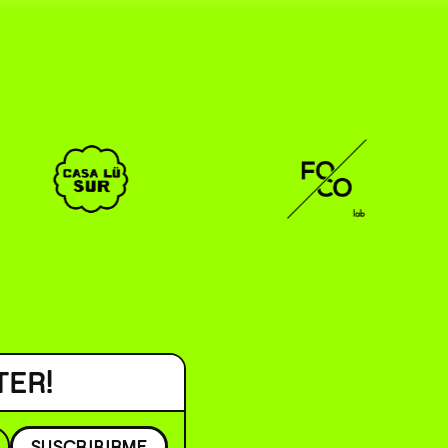
CAR _______________ )
( EN/ESP )
TER!
SUSCRIBIRME