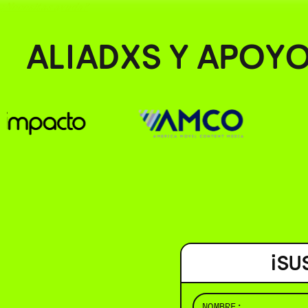
¿Necesitas ayuda?
ALIADXS Y APOY
¡SU