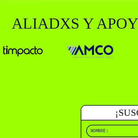
¿Necesitas ayuda?
ALIADXS Y APO
¡SUS