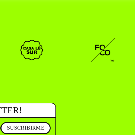
CAR _______________ )
( EN/ESP )
TTER!
SUSCRIBIRME