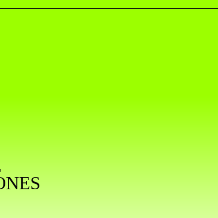
E
ONES