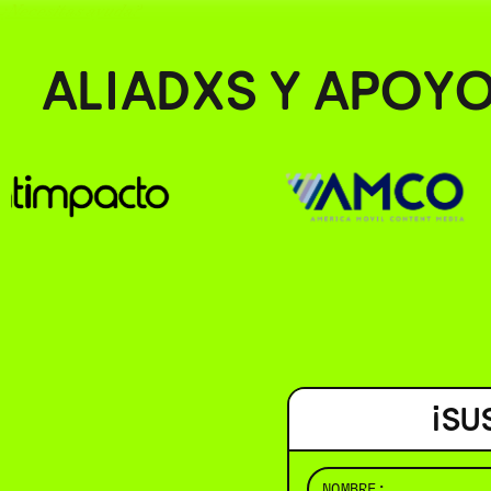
¿Necesitas ayuda?
ALIADXS Y APOY
¡SU