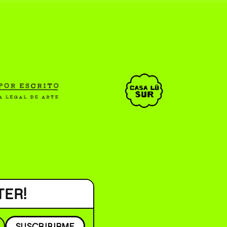
CAR _______________ )
( EN/ESP )
TER!
SUSCRIBIRME