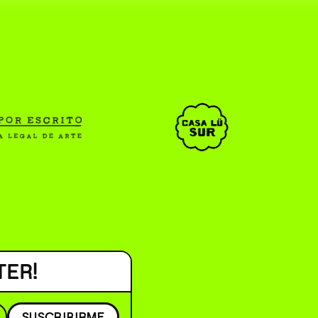
CAR _______________ )
( EN/ESP )
TER!
SUSCRIBIRME