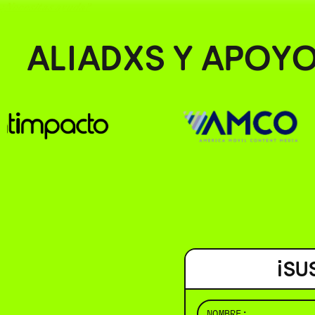
¿Necesitas ayuda?
ALIADXS Y APOY
¡SU