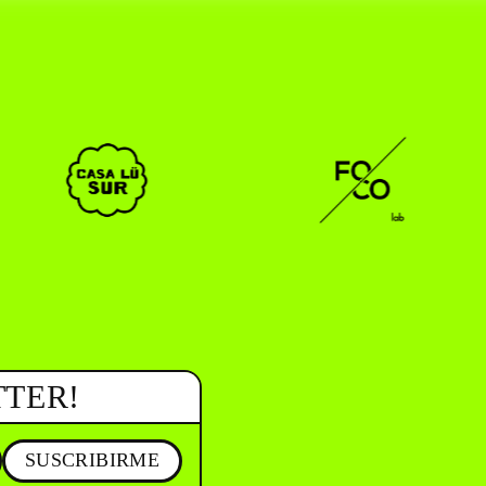
CAR _______________ )
( EN/ESP )
TTER!
SUSCRIBIRME