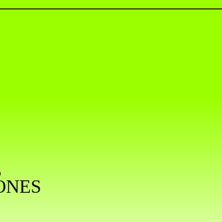
E
ONES