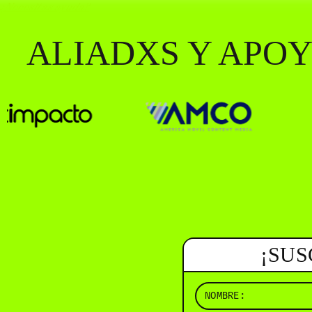
¿Necesitas ayuda?
ALIADXS Y APO
¡SUS