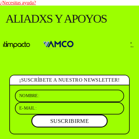
¿Necesitas ayuda?
ALIADXS Y APOYOS
¡SUSCRÍBETE A NUESTRO NEWSLETTER!
SUSCRIBIRME