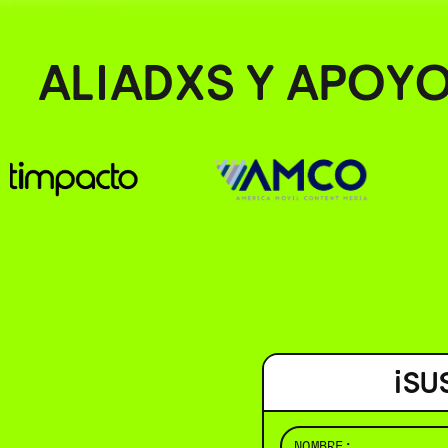
¿Necesitas ayuda?
ALIADXS Y APOY
¡SU