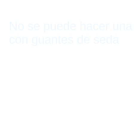
No se puede hacer una 
con guantes de seda
kurimanzutto, Mexico City, Mexico May 28, 2016 - August 27, 2