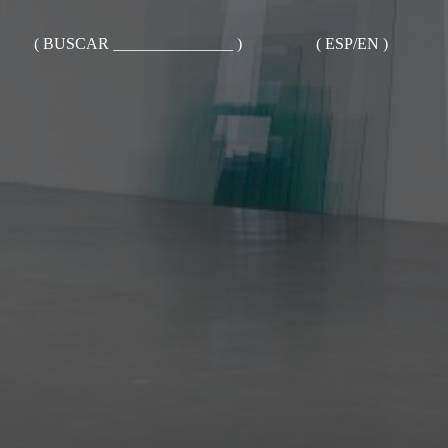
( BUSCAR _______________ )
( ESP/EN )