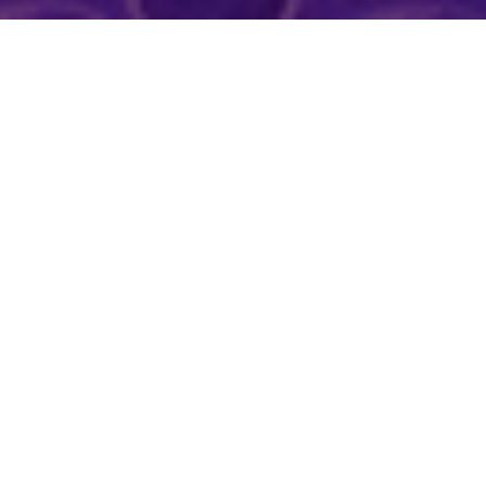
Las aventuras de Xuty
es una exposición-
cuento-manifiesto-celebración-provocación
que reclama el objeto artístico de la
pintura como un cuerpo vivo y pasional.
La muestra incluye obras de los años
2010-2021, entretejidas con vistazos del
Xuty – De la pintura a las
documental inédito
Calles.
El artista debate la expectativa de
la obra terminada como estática,
proponiendo un juego de reencarnaciones
desde sus pinturas anteriores que fueron