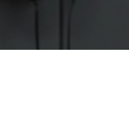
Esta exhibición analiza distintas
perspectivas del feminismo a través de la
mainstream media
lente del
, examinando
diferentes tropos y personajes del mundo
cinematográfico. Específicamente, explora
Manic Pixie Dream Girl
el cliché de la
, que