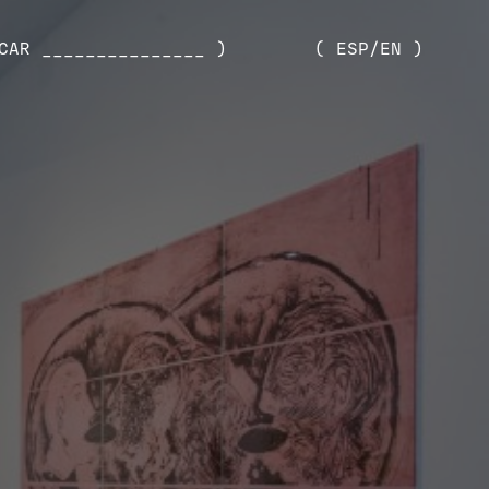
CAR _______________ )
( ESP/EN )