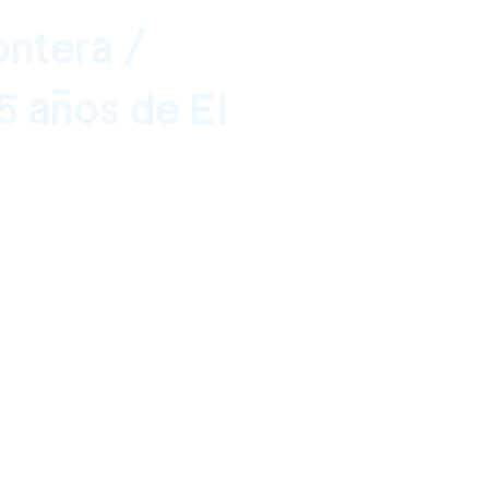
ontera /
5 años de El
erto Vallarta,
5, 2016