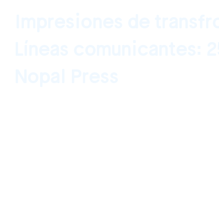
Impresiones de transfr
Líneas comunicantes: 2
Nopal Press
Oficina de Proyectos Culturales (OPC), Pu
Jalisco, México January 13, 2016 - March 