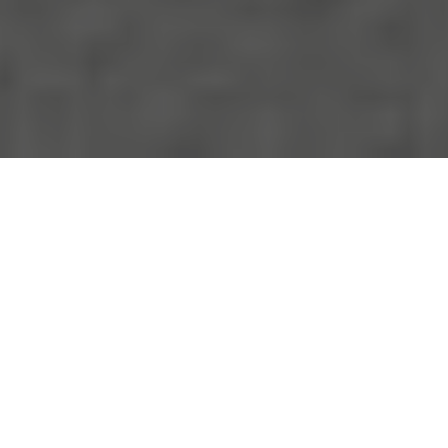
Ciertamente para un futuro amenazado es mejor
dejar que se equivoquen primero los críticos de arte.
Marcel Broodthaers
I
Abrir un dialogo es extender un puente.
Así, podríamos describir el sentido