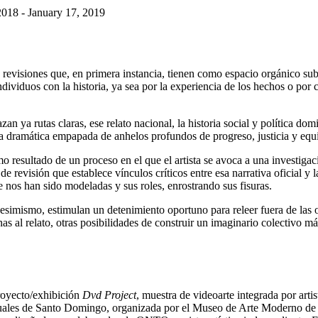
018 - January 17, 2019
ita revisiones que, en primera instancia, tienen como espacio orgánico s
ndividuos con la historia, ya sea por la experiencia de los hechos o por 
an ya rutas claras, ese relato nacional, la historia social y política dom
sta dramática empapada de anhelos profundos de progreso, justicia y eq
o resultado de un proceso en el que el artista se avoca a una investig
e revisión que establece vínculos críticos entre esa narrativa oficial y 
 nos han sido modeladas y sus roles, enrostrando sus fisuras.
esimismo, estimulan un detenimiento oportuno para releer fuera de las 
 al relato, otras posibilidades de construir un imaginario colectivo más
royecto/exhibición
Dvd Project
, muestra de videoarte integrada por arti
uales de Santo Domingo, organizada por el Museo de Arte Moderno de 