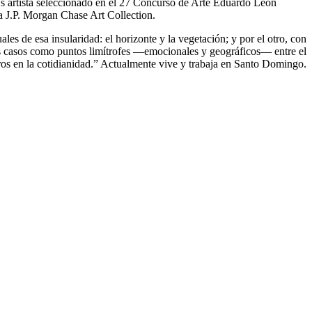
s artista seleccionado en el 27 Concurso de Arte Eduardo León
la J.P. Morgan Chase Art Collection.
les de esa insularidad: el horizonte y la vegetación; y por el otro, con
s casos como puntos limítrofes —emocionales y geográficos— entre el
rros en la cotidianidad.” Actualmente vive y trabaja en Santo Domingo.