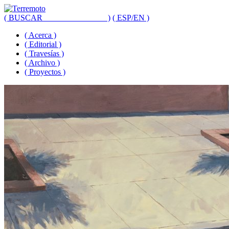
( BUSCAR _______________ )
( ESP/EN )
( Acerca )
( Editorial )
( Travesías )
( Archivo )
( Proyectos )