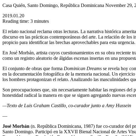
Casa Quién, Santo Domingo, República Dominicana November 29, 2
2019.01.20
Reading time: 3 minutes
El relato nacional reclama otras lecturas. La narrativa histórica amer
discurso en las prácticas contemporáneas del arte. La relación de los i
propicio para identificar las brechas aprovechables para esta urgencia.
En José Morbán, artista cuyos cuestionamientos en su obra reciente traz
como un registro aleatorio de álgidas escenas insertas en una propue
El conjunto de obras que forma
Dominican Dreams
se revela hoy com
en la documentación fotográfica de la memoria nacional. Un ejercicio d
los hombres protagonizan el relato. Analizando las masculinidades que
Son preocupaciones que, sin necesariamente habitar las regiones del p
honestidad radical la manera en que se siguen agregando nuevas escenas
—Texto de Luis Graham Castillo, co-curador junto a Amy Hussein
—
José Morbán
(n. República Dominicana, 1987) fue co-curador del p
Santo Domingo. Participó en la XXVII Bienal Nacional de Artes Vis