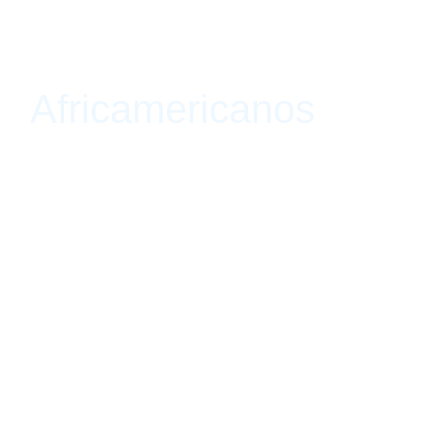
Africamericanos
Centro de la imagen, Ciudad de México August 16, 2018 - Novem