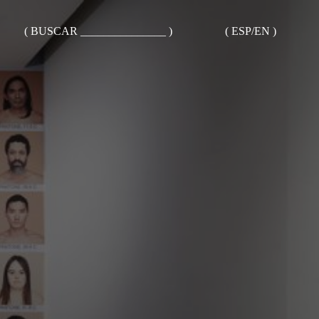
( BUSCAR _______________ )
( ESP/EN )